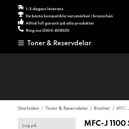
1-2 dagars leverans
De bästa kompatibla varumärken i branschen
Alltid full garanti på alla produkter
Ring oss 0304-808530
Toner & Reservdelar
Startsiden
/
Toner & Reservdelar
/
Brother
/
MFC-J
MFC-J 1100
Log på