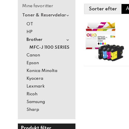
Mine favoritter
Sorter efter
Toner & Reservdelar
OT
HP
Brother
MFC-J 1100 SERIES
Canon
Epson
Konica Minolta
Kyocera
Lexmark
Ricoh
Samsung
Sharp
Produkt filter