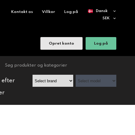
Kontakt os
Villkor
Log på
Opret konto
Log på
 efter
er