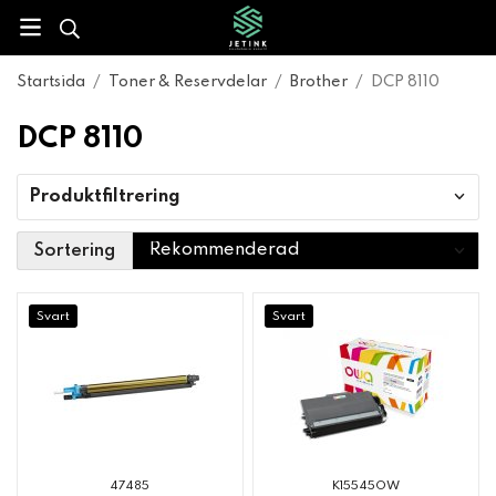
Startsida
/
Toner & Reservdelar
/
Brother
/
DCP 8110
DCP 8110
Produktfiltrering
Sortering
Svart
Svart
47485
K15545OW