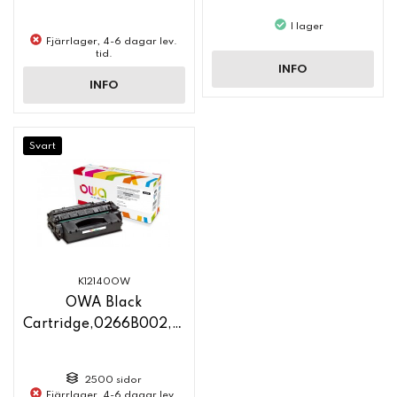
I lager
Fjärrlager, 4-6 dagar lev.
tid.
INFO
INFO
Svart
K12140OW
OWA Black
Cartridge,0266B002,Q5949A
2500 sidor
Fjärrlager, 4-6 dagar lev.