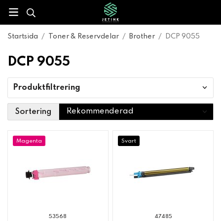
Startsida
/
Toner & Reservdelar
/
Brother
/
DCP 9055
DCP 9055
Produktfiltrering
Sortering
Magenta
Svart
53568
47485