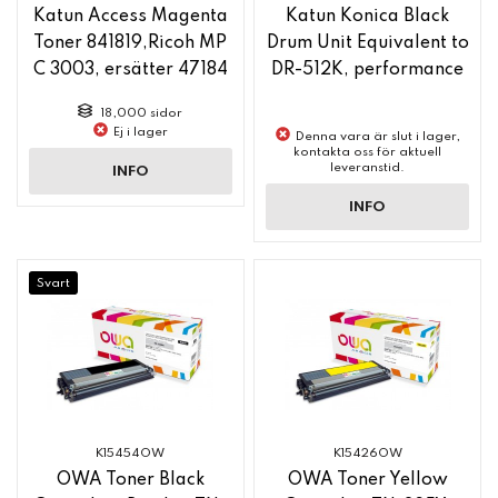
Katun Access Magenta
Katun Konica Black
Toner 841819,Ricoh MP
Drum Unit Equivalent to
C 3003, ersätter 47184
DR-512K, performance
18,000 sidor
Ej i lager
Denna vara är slut i lager,
kontakta oss för aktuell
leveranstid.
INFO
INFO
Svart
K15454OW
K15426OW
OWA Toner Black
OWA Toner Yellow