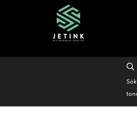
Sök
ton
2