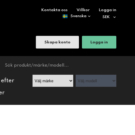
Kontakta oss
Villkor
Logga in
Skapa konto
Logga in
 efter
er