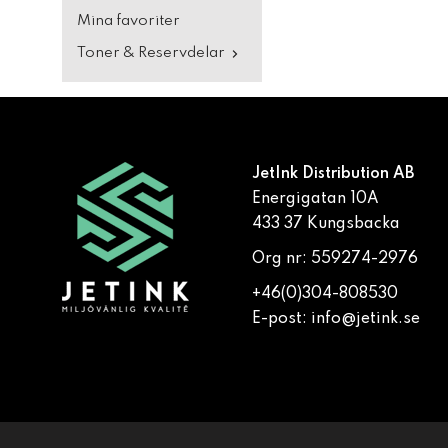
Mina favoriter
Toner & Reservdelar
JetInk Distribution AB
Energigatan 10A
433 37 Kungsbacka
Org nr: 559274-2976
+46(0)304-808530
E-post:
info@jetink.se