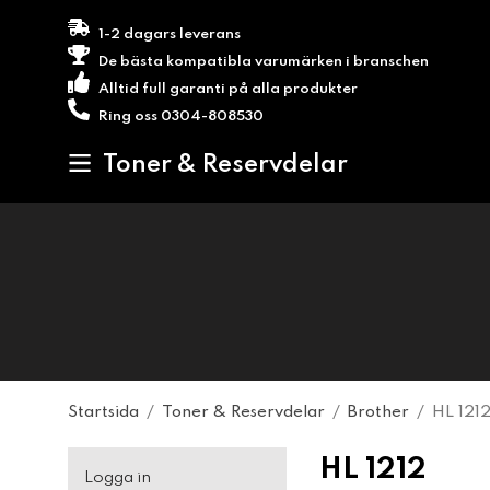
1-2 dagars leverans
De bästa kompatibla varumärken i branschen
Alltid full garanti på alla produkter
Ring oss 0304-808530
Toner & Reservdelar
Startsida
/
Toner & Reservdelar
/
Brother
/
HL 121
HL 1212
Logga in