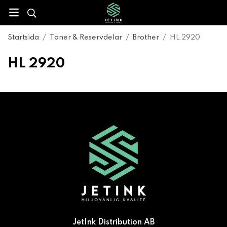
Startsida
/
Toner & Reservdelar
/
Brother
/
HL 2920
HL 2920
JetInk Distribution AB