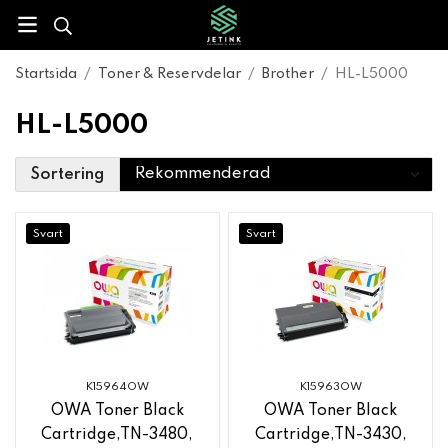
Startsida
/
Toner & Reservdelar
/
Brother
/
HL-L5000
HL-L5000
Sortering
Svart
Svart
K15964OW
K15963OW
OWA Toner Black
OWA Toner Black
Cartridge,TN-3480,
Cartridge,TN-3430,