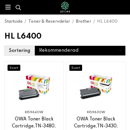
Startsida
/
Toner & Reservdelar
/
Brother
/
HL L6400
HL L6400
Sortering
Svart
Svart
K15964OW
K15963OW
OWA Toner Black
OWA Toner Black
Cartridge,TN-3480,
Cartridge,TN-3430,