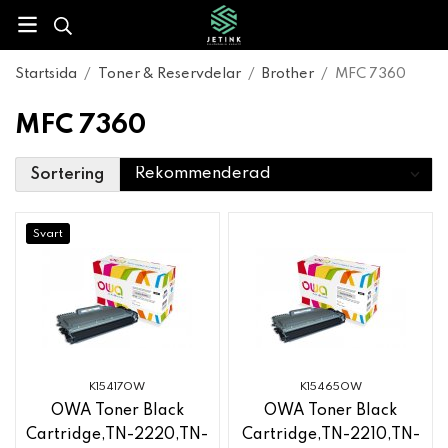
Startsida
/
Toner & Reservdelar
/
Brother
/
MFC 7360
MFC 7360
Sortering
Svart
K15417OW
K15465OW
OWA Toner Black
OWA Toner Black
Cartridge,TN-2220,TN-
Cartridge,TN-2210,TN-