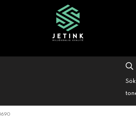
Sök
ton
8690