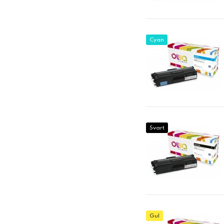
Cyan
Svart
Gul