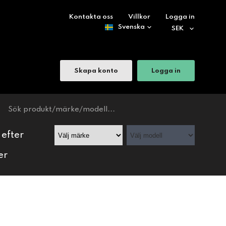
Kontakta oss
Villkor
Logga in
Skapa konto
Logga in
 efter
er