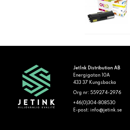
JetInk Distribution AB
Energigatan 10A
433 37 Kungsbacka
Org nr: 559274-2976
+46(0)304-808530
E-post:
info@jetink.se