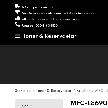
1-2 dagars leverans
De bästa kompatibla varumärken i branschen
Alltid full garanti på alla produkter
Ring oss 0304-808530
Toner & Reservdelar
Startsida
/
Toner & Reservdelar
/
Brother
/
MFC-L
MFC-L8690
Logga in