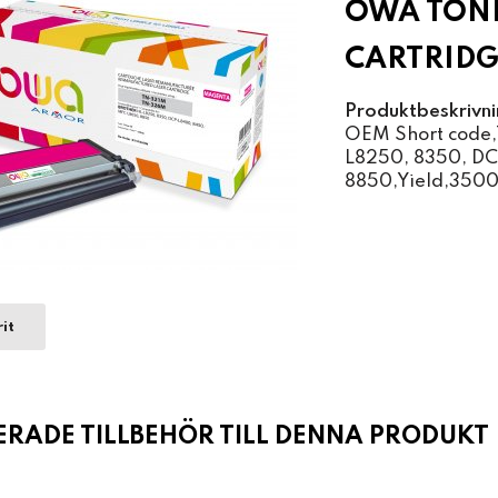
OWA TON
CARTRIDG
Produktbeskrivni
OEM Short code,
L8250, 8350, D
8850,Yield,3500
it
ADE TILLBEHÖR TILL DENNA PRODUKT