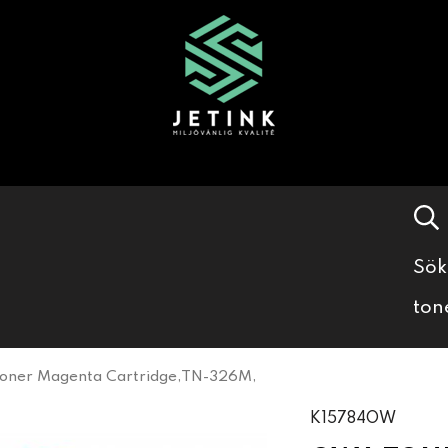
Sök
ton
ner Magenta Cartridge,TN-326M,
K15784OW