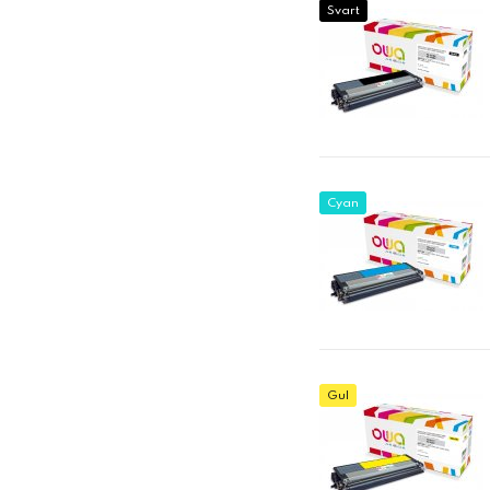
Svart
Cyan
Gul