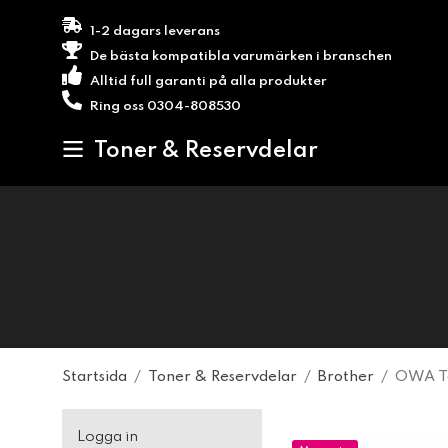
1-2 dagars leverans
De bästa kompatibla varumärken i branschen
Alltid full garanti på alla produkter
Ring oss 0304-808530
Toner & Reservdelar
Startsida
/
Toner & Reservdelar
/
Brother
/
OWA To
Logga in