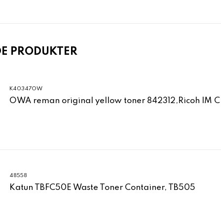
DE PRODUKTER
K40347OW
OWA reman original yellow toner 842312,Ricoh IM 
48558
Katun TBFC50E Waste Toner Container, TB505