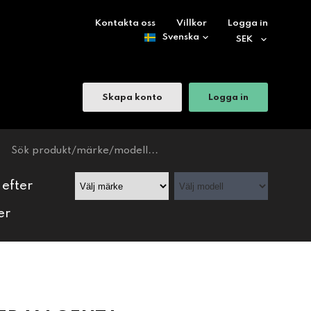
Kontakta oss
Villkor
Logga in
Skapa konto
Logga in
 efter
er