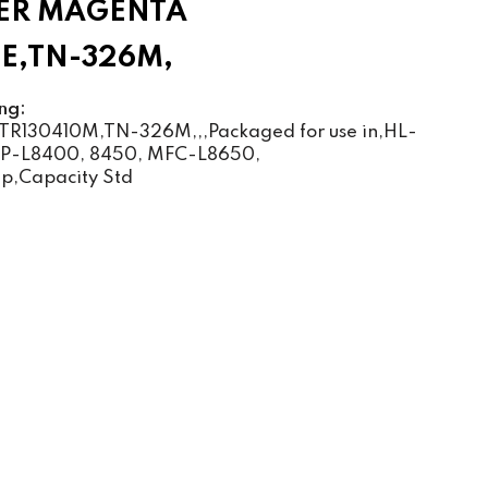
ER MAGENTA
E,TN-326M,
ng:
TR130410M,TN-326M,,,Packaged for use in,HL-
CP-L8400, 8450, MFC-L8650,
p,Capacity Std