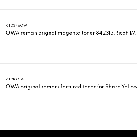
K40346OW
OWA reman orignal magenta toner 842313,Ricoh IM
K40101OW
OWA original remanufactured toner for Sharp Yell