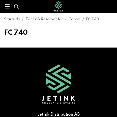
Startsida
/
Toner & Reservdelar
/
Canon
/
FC 740
FC 740
JetInk Distribution AB