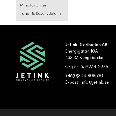
Mina favoriter
Toner & Reservdelar
JetInk Distribution AB
Energigatan 10A
433 37 Kungsbacka
Org nr: 559274-2976
+46(0)304-808530
E-post:
info@jetink.se