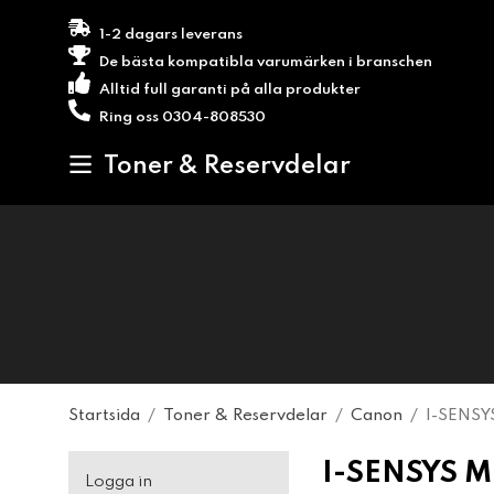
1-2 dagars leverans
De bästa kompatibla varumärken i branschen
Alltid full garanti på alla produkter
Ring oss 0304-808530
Toner & Reservdelar
Startsida
/
Toner & Reservdelar
/
Canon
/
I-SENSY
I-SENSYS M
Logga in