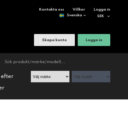
Kontakta oss
Villkor
Logga in
Skapa konto
Logga in
 efter
er