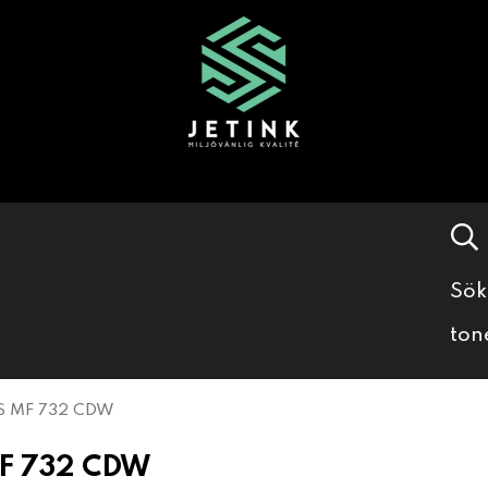
Sök
ton
S MF 732 CDW
F 732 CDW