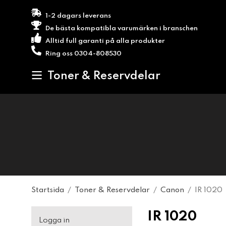
1-2 dagars leverans
De bästa kompatibla varumärken i branschen
Alltid full garanti på alla produkter
Ring oss 0304-808530
Toner & Reservdelar
Startsida
/
Toner & Reservdelar
/
Canon
/
IR 1020
IR 1020
Logga in