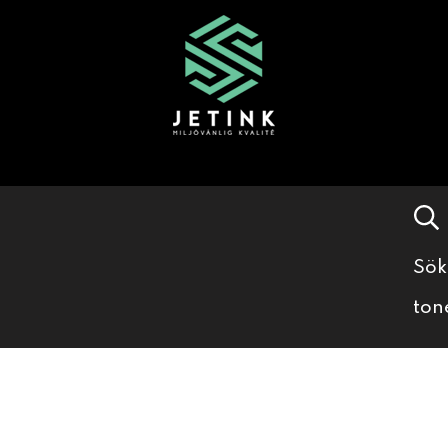
Sök
ton