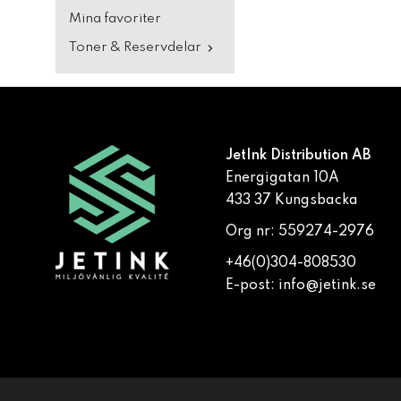
Mina favoriter
Toner & Reservdelar
JetInk Distribution AB
Energigatan 10A
433 37 Kungsbacka
Org nr: 559274-2976
+46(0)304-808530
E-post:
info@jetink.se