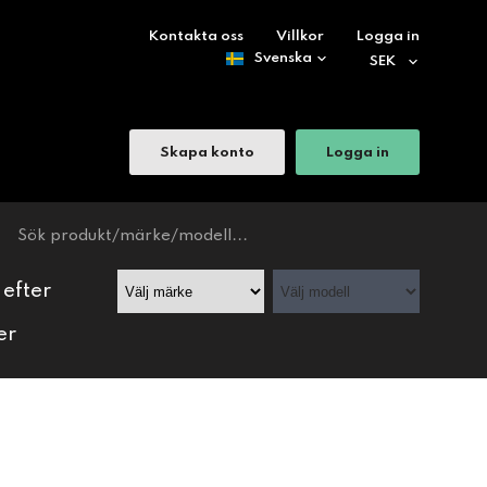
Kontakta oss
Villkor
Logga in
Skapa konto
Logga in
 efter
er