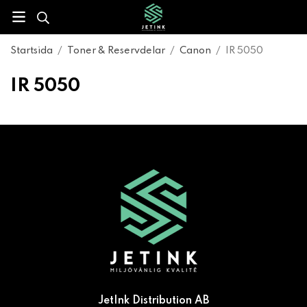
Startsida
/
Toner & Reservdelar
/
Canon
/
IR 5050
IR 5050
JetInk Distribution AB