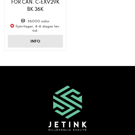
FOR CAN. C-EXV29K
BK 36K
36000 sidor
Fjärrlager, 4-6 dagar lev.
tid.
INFO