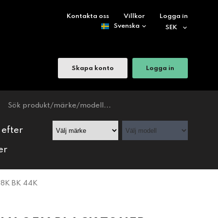
Kontakta oss
Villkor
Logga in
Skapa konto
Logga in
 efter
er
8K BK 44K