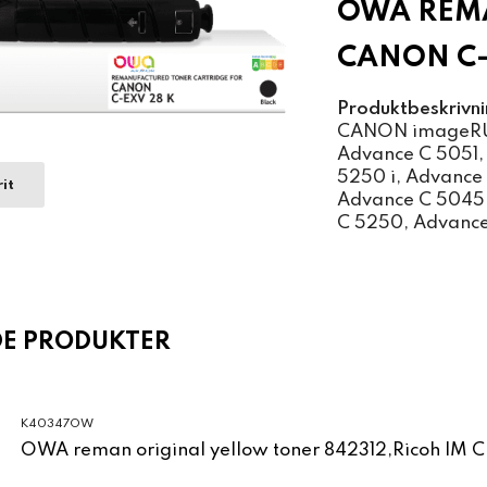
OWA REM
CANON C-
Produktbeskrivni
CANON imageRUN
Advance C 5051,
5250 i, Advance
it
Advance C 5045 
C 5250, Advance
DE PRODUKTER
K40347OW
OWA reman original yellow toner 842312,Ricoh IM 