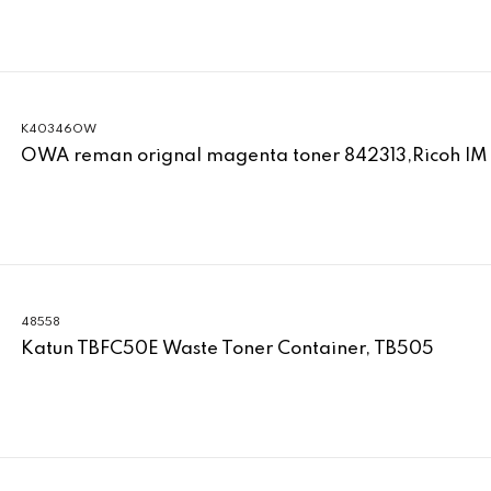
K40346OW
OWA reman orignal magenta toner 842313,Ricoh IM
48558
Katun TBFC50E Waste Toner Container, TB505