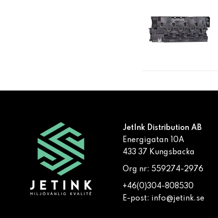
JetInk Distribution AB
Energigatan 10A
433 37 Kungsbacka
Org nr: 559274-2976
+46(0)304-808530
E-post:
info@jetink.se