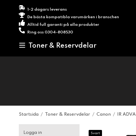
1-2 dagars leverans
De bästa kompatibla varumärken i branschen
Alltid full garanti på alla produkter
Ring oss 0304-808530
Toner & Reservdelar
Startsida
/
Toner & Reservdelar
/
Canon
/
IR ADVA
Logga in
Svart