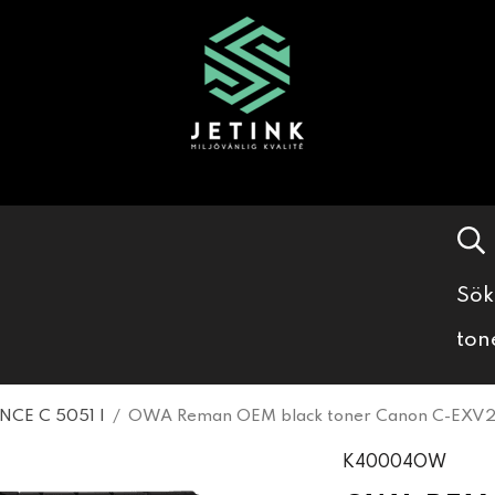
Sök
ton
NCE C 5051 I
/
OWA Reman OEM black toner Canon C-EXV2
K40004OW