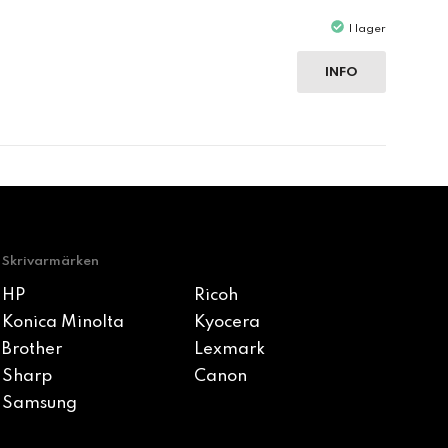
I lager
INFO
Skrivarmärken
HP
Ricoh
Konica Minolta
Kyocera
Brother
Lexmark
Sharp
Canon
Samsung