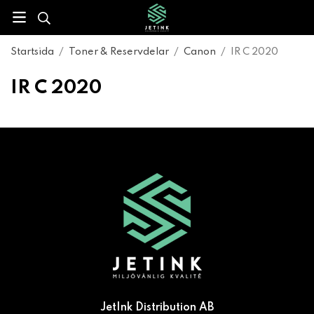
Startsida
/
Toner & Reservdelar
/
Canon
/
IR C 2020
IR C 2020
JetInk Distribution AB