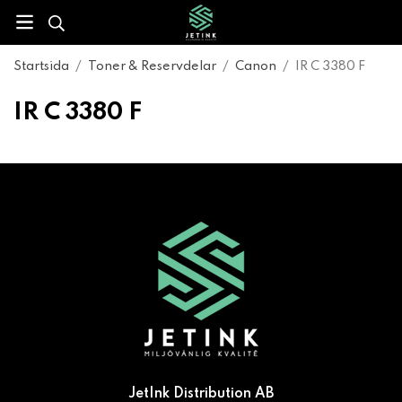
Startsida
/
Toner & Reservdelar
/
Canon
/
IR C 3380 F
IR C 3380 F
JetInk Distribution AB