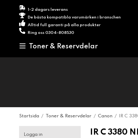
1-2 dagars leverans
De bästa kompatibla varumärken i branschen
Alltid full garanti på alla produkter
Ring oss 0304-808530
Toner & Reservdelar
Startsida
/
Toner & Reservdelar
/
Canon
/
IR C 33
IR C 3380 N
Logga in