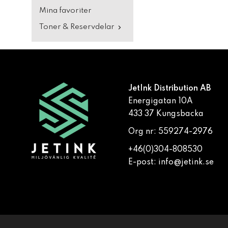
Mina favoriter
Toner & Reservdelar
JetInk Distribution AB
Energigatan 10A
433 37 Kungsbacka
Org nr: 559274-2976
+46(0)304-808530
E-post:
info@jetink.se