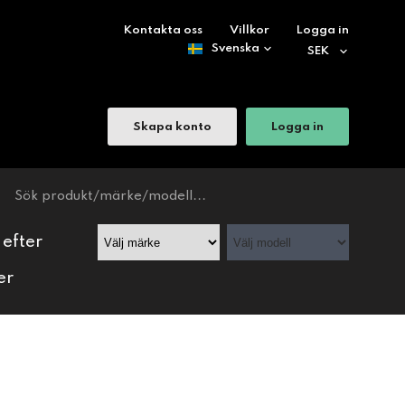
Kontakta oss
Villkor
Logga in
Skapa konto
Logga in
 efter
er