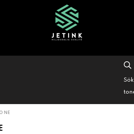
Sök
ton
80 NE
E