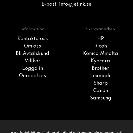
E-post:
info@jetink.se
Information
Skrivarmärken
Kontakta oss
HP
Om oss
Ricoh
Bli Avtalskund
Konica Minolta
Villkor
Kyocera
Logga in
Brother
Om cookies
Lexmark
Sharp
Canon
Samsung
Hos Jetink hittar ni ett brett utbud av kompatibla alternativ till