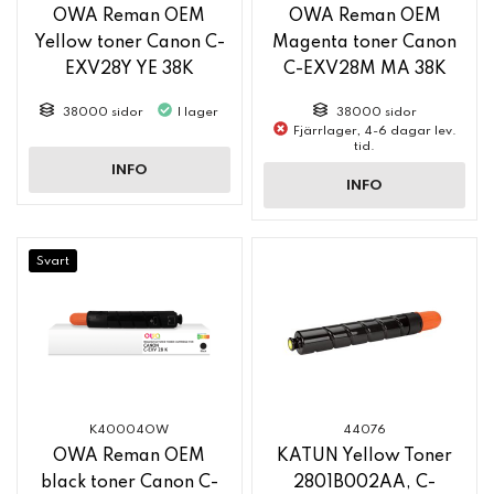
OWA Reman OEM
OWA Reman OEM
Yellow toner Canon C-
Magenta toner Canon
EXV28Y YE 38K
C-EXV28M MA 38K
38000 sidor
I lager
38000 sidor
Fjärrlager, 4-6 dagar lev.
tid.
INFO
INFO
Svart
K40004OW
44076
OWA Reman OEM
KATUN Yellow Toner
black toner Canon C-
2801B002AA, C-