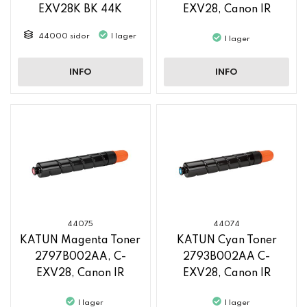
EXV28K BK 44K
EXV28, Canon IR
ADVANCE C 5045
44000 sidor
I lager
I lager
INFO
INFO
44075
44074
KATUN Magenta Toner
KATUN Cyan Toner
2797B002AA, C-
2793B002AA C-
EXV28, Canon IR
EXV28, Canon IR
ADVANCE C 5045
ADVANCE C 5045
I lager
I lager