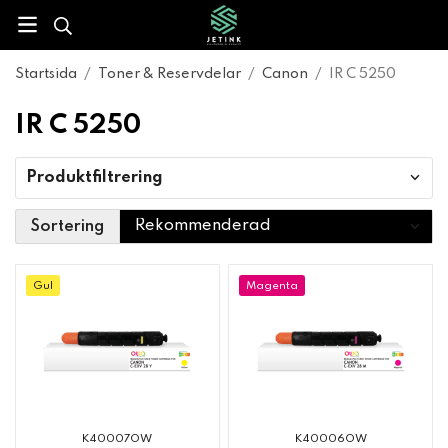
Startsida
/
Toner & Reservdelar
/
Canon
/
IR C 5250
IR C 5250
Produktfiltrering
Sortering
Gul
Magenta
K40007OW
K40006OW