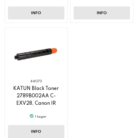
INFO
INFO
44073
KATUN Black Toner
2789B002AA C-
EXV28, Canon IR
ADVANCE C 5045
I lager
INFO