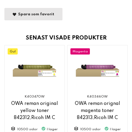
Spara som favorit
SENAST VISADE PRODUKTER
Gul
Magenta
K40347OW
K40346OW
OWA reman original
OWA reman orignal
yellow toner
magenta toner
842312,Ricoh IM C
842313,Ricoh IM C
2500
2500
10500 sidor
I lager
10500 sidor
I lager