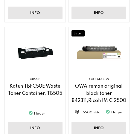
INFO
INFO
Svart
48558
K40344OW
Katun TBFC50E Waste
OWA reman original
Toner Container, TB505
black toner
842311,Ricoh IM C 2500
16500 sidor
I lager
I lager
INFO
INFO