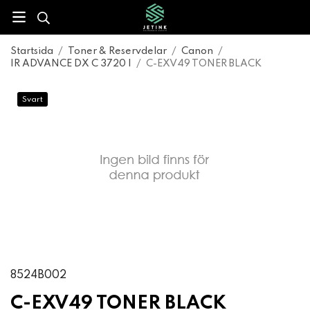
Startsida
/
Toner & Reservdelar
/
Canon
/
IR ADVANCE DX C 3720 I
/
C-EXV49 TONER BLACK
Svart
8524B002
C-EXV49 TONER BLACK