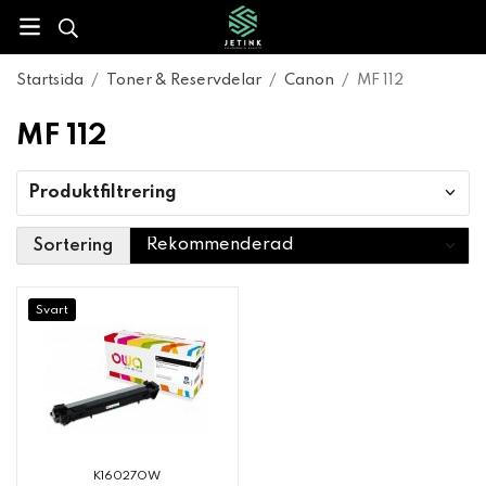
Startsida
/
Toner & Reservdelar
/
Canon
/
MF 112
MF 112
Produktfiltrering
Sortering
Svart
K16027OW