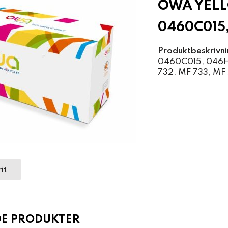
OWA YEL
0460C015
Produktbeskrivni
0460C015, 046H
732, MF 733, MF
it
DE PRODUKTER