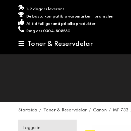
1-2 dagars leverans
De bästa kompatibla varumärken i branschen
Alltid full garanti på alla produkter
Ring oss 0304-808530
Toner & Reservdelar
Startsida
/
Toner & Reservdelar
/
Canon
/
MF 733
Logga in