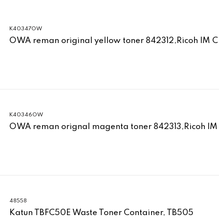
K40347OW
OWA reman original yellow toner 842312,Ricoh IM 
K40346OW
OWA reman orignal magenta toner 842313,Ricoh IM
48558
Katun TBFC50E Waste Toner Container, TB505