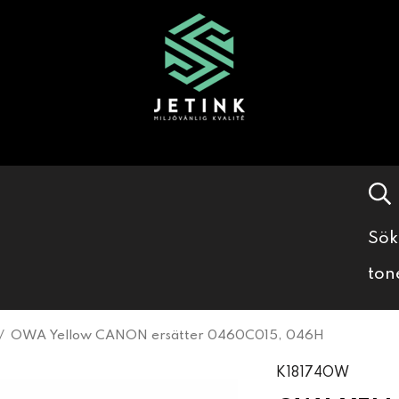
Sök
ton
/
OWA Yellow CANON ersätter 0460C015, 046H
K18174OW