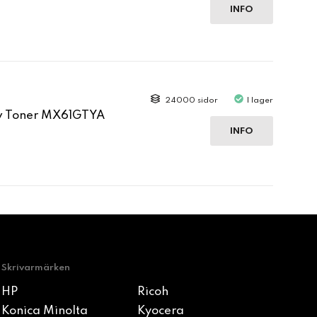
INFO
24000 sidor
I lager
ow Toner MX61GTYA
INFO
Skrivarmärken
HP
Ricoh
Konica Minolta
Kyocera