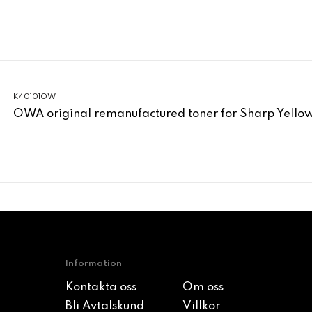
K40101OW
OWA original remanufactured toner for Sharp Yell
Information
Kontakta oss
Om oss
Bli Avtalskund
Villkor