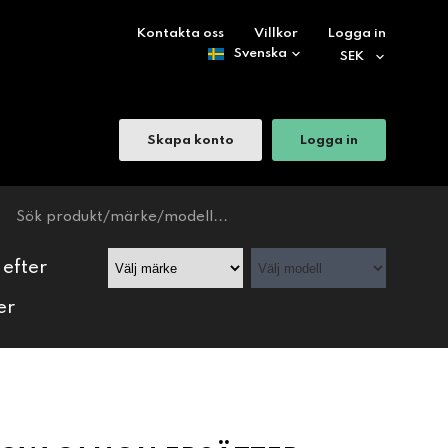
Kontakta oss
Villkor
Logga in
Skapa konto
Logga in
 efter
er