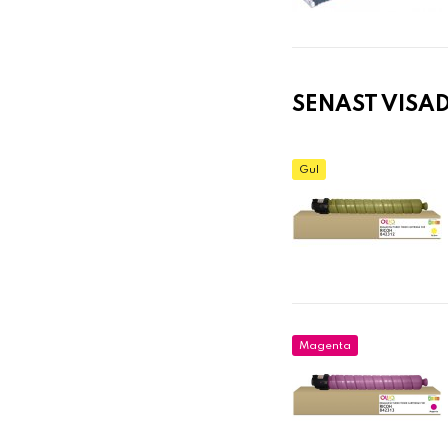
SENAST VISA
Gul
Magenta