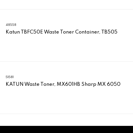
48558
Katun TBFC50E Waste Toner Container, TB505
51581
KATUN Waste Toner, MX601HB Sharp MX 6050