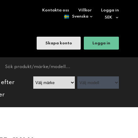
Kontakta oss
Villkor
Logga in
Skapa konto
Logga in
 efter
er