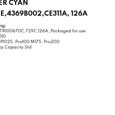
ER CYAN
E,4369B002,CE311A, 126A
ng:
TR100670C,729C,126A,,Packaged for use
010
CP1025, Pro100 M175, Pro200
p,Capacity Std