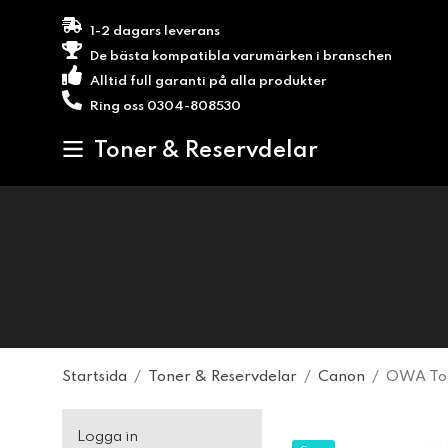
1-2 dagars leverans
De bästa kompatibla varumärken i branschen
Alltid full garanti på alla produkter
Ring oss 0304-808530
Toner & Reservdelar
Startsida
/
Toner & Reservdelar
/
Canon
/
OWA Ton
Logga in