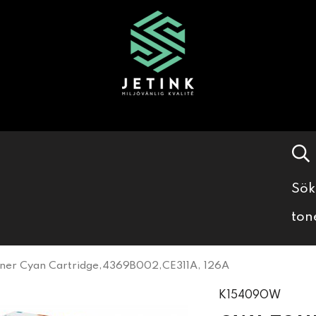
Sök
ton
er Cyan Cartridge,4369B002,CE311A, 126A
K15409OW