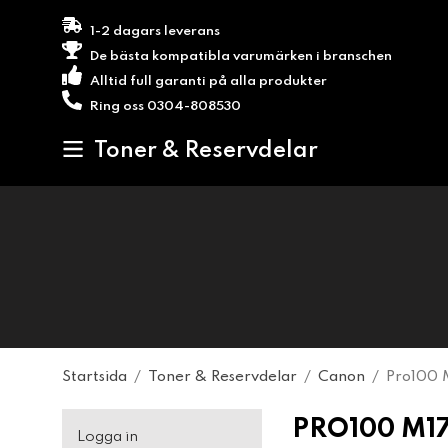
1-2 dagars leverans
De bästa kompatibla varumärken i branschen
Alltid full garanti på alla produkter
Ring oss 0304-808530
Toner & Reservdelar
Startsida
/
Toner & Reservdelar
/
Canon
/
Pro100 
PRO100 M1
Logga in