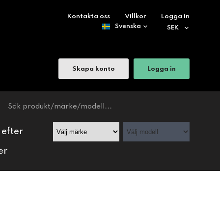
Kontakta oss
Villkor
Logga in
Skapa konto
Logga in
 efter
er