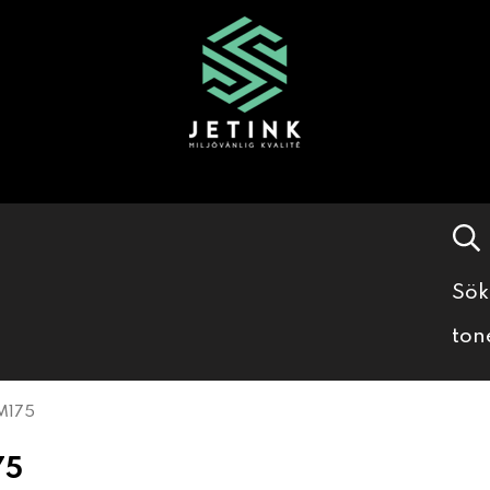
Sök
ton
M175
75