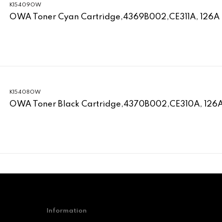
K15409OW
OWA Toner Cyan Cartridge,4369B002,CE311A, 126A
K15408OW
OWA Toner Black Cartridge,4370B002,CE310A, 126
Information