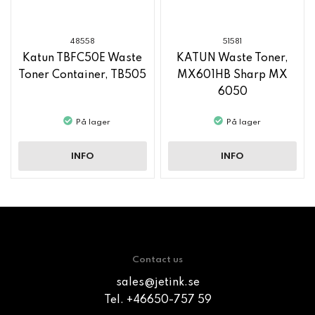
48558
51581
Katun TBFC50E Waste
KATUN Waste Toner,
Toner Container, TB505
MX601HB Sharp MX
6050
På lager
På lager
INFO
INFO
Contact us
sales@jetink.se
Tel. +46650-757 59