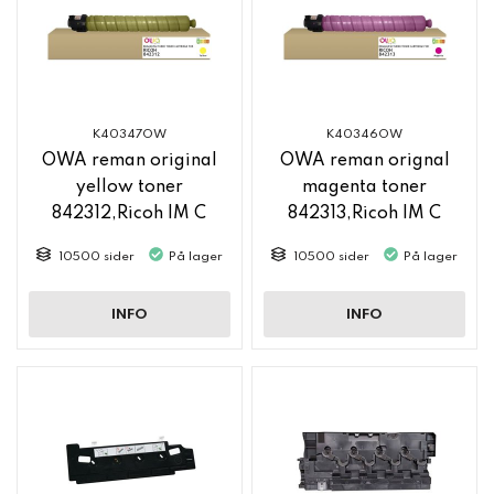
K40347OW
K40346OW
OWA reman original
OWA reman orignal
yellow toner
magenta toner
842312,Ricoh IM C
842313,Ricoh IM C
2500
2500
10500 sider
På lager
10500 sider
På lager
INFO
INFO