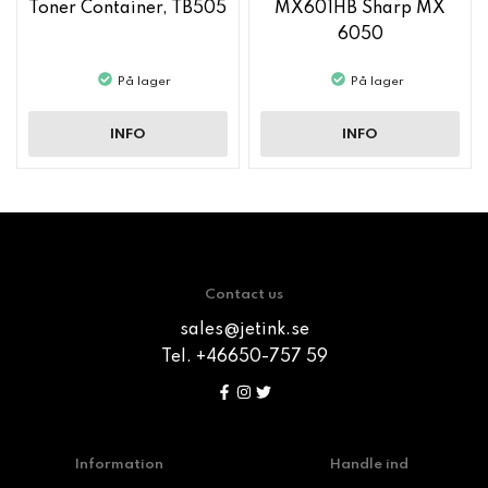
Toner Container, TB505
MX601HB Sharp MX
6050
På lager
På lager
INFO
INFO
Contact us
sales@jetink.se
Tel. +46650-757 59
Information
Handle ind