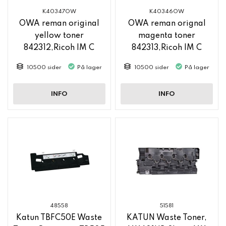
K40347OW
K40346OW
OWA reman original
OWA reman orignal
yellow toner
magenta toner
842312,Ricoh IM C
842313,Ricoh IM C
2500
2500
10500 sider
På lager
10500 sider
På lager
INFO
INFO
48558
51581
Katun TBFC50E Waste
KATUN Waste Toner,