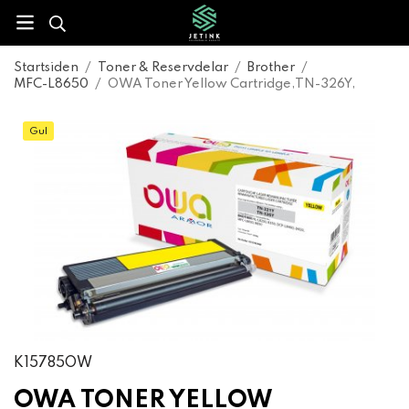
Startsiden
/
Toner & Reservdelar
/
Brother
/
MFC-L8650
/
OWA Toner Yellow Cartridge,TN-326Y,
Gul
K15785OW
OWA TONER YELLOW