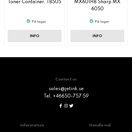
Toner Container, TB505
MX601HB Sharp MX
6050
På lager
På lager
INFO
INFO
Contact us
sales@jetink.se
Tel. +46650-757 59
Information
Handle ind