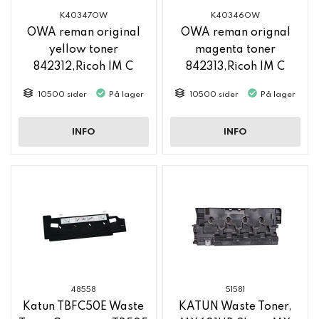
K40347OW
K40346OW
OWA reman original
OWA reman orignal
yellow toner
magenta toner
842312,Ricoh IM C
842313,Ricoh IM C
2500
2500
10500 sider
På lager
10500 sider
På lager
INFO
INFO
48558
51581
Katun TBFC50E Waste
KATUN Waste Toner,