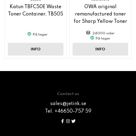
Katun TBFC50E Waste
OWA original
Toner Container, TB505
remanufactured toner
for Sharp Yellow Toner
MX61GTYA
24000 sider
På lager
På lager
INFO
INFO
Contact us
sales@jetink.se
Tel. +46650-757 59