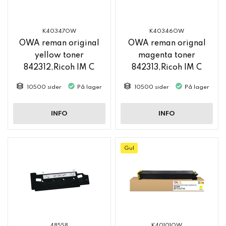
K40347OW
K40346OW
OWA reman original
OWA reman orignal
yellow toner
magenta toner
842312,Ricoh IM C
842313,Ricoh IM C
2500
2500
10500 sider
På lager
10500 sider
På lager
INFO
INFO
Gul
48558
K40101OW