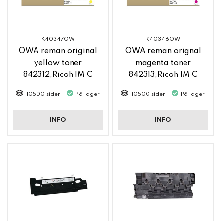
K40347OW
K40346OW
OWA reman original
OWA reman orignal
yellow toner
magenta toner
842312,Ricoh IM C
842313,Ricoh IM C
2500
2500
10500 sider
På lager
10500 sider
På lager
INFO
INFO