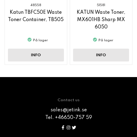
48558
51581
Katun TBFC50E Waste
KATUN Waste Toner,
Toner Container, TB505
MX601HB Sharp MX
6050
På lager
På lager
INFO
INFO
Contact us
sales@jetink.se
Tel. +46650-757 59