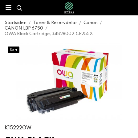
Startsiden
/
Toner & Reservdelar
/
Canon
/
CANON LBP 6750
/
OWA Black Cartridge,3482B002,CE255X
Sort
K15222OW