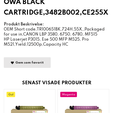
OWA BLACK
CARTRIDGE,3482B002,CE255X
Produkt Beskrivelse:
OEM Short code,TR100651BK,724H,55X,,Packaged
for use in,CANON LBP 3580, 6750, 6780, MF515
HP Laserjet P3015, Ese 500 MFP M525, Pro
M521,Yield,12500p,Capacity HC
Gem som favorit
SENAST VISADE PRODUKTER
Gul
Magenta