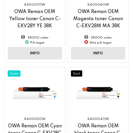
K40007OW
K40006OW
OWA Reman OEM
OWA Reman OEM
Yellow toner Canon C-
Magenta toner Canon
EXV28Y YE 38K
C-EXV28M MA 38K
38000 sider
38000 sider
På lager
Ikke på lager
INFO
INFO
Cyan
Sort
K40005OW
K40004OW
OWA Reman OEM Cyan
OWA Reman OEM