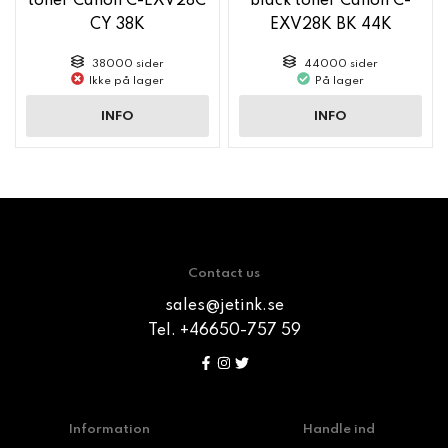
toner Canon C-EXV28C
black toner Canon C-
CY 38K
EXV28K BK 44K
38000 sider
44000 sider
Ikke på lager
På lager
INFO
INFO
Contact us
sales@jetink.se
Tel. +46650-757 59
Information
Handle ind