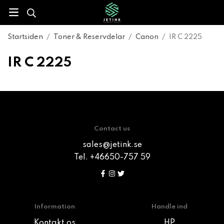
Startsiden
/
Toner & Reservdelar
/
Canon
/
IR C 2225
IR C 2225
Contact us
sales@jetink.se
Tel. +46650-757 59
Information
Handle ind
Kontakt os
HP