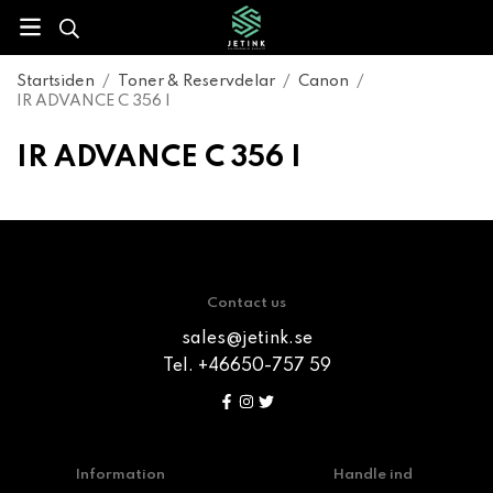
Startsiden
/
Toner & Reservdelar
/
Canon
/
IR ADVANCE C 356 I
IR ADVANCE C 356 I
Contact us
sales@jetink.se
Tel. +46650-757 59
Information
Handle ind