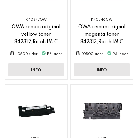
K40347OW
K40346OW
OWA reman original
OWA reman orignal
yellow toner
magenta toner
842312,Ricoh IM C
842313,Ricoh IM C
2500
2500
10500 sider
På lager
10500 sider
På lager
INFO
INFO