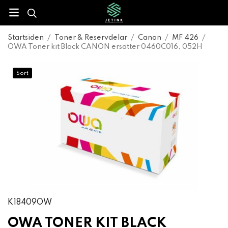
Startsiden
/
Toner & Reservdelar
/
Canon
/
MF 426
/
OWA Toner kit Black CANON ersätter 0460C016, 052H
Sort
K18409OW
OWA TONER KIT BLACK