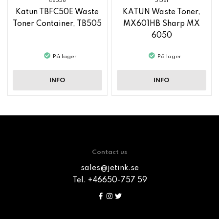
48558
51581
Katun TBFC50E Waste
KATUN Waste Toner,
Toner Container, TB505
MX601HB Sharp MX
6050
På lager
På lager
INFO
INFO
Contact us
sales@jetink.se
Tel. +46650-757 59