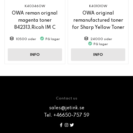
K40346OW
K40101OW
OWA reman orignal
OWA original
magenta toner
remanufactured toner
842313,Ricoh IM C
for Sharp Yellow Toner
2500
MX61GTYA
10500 sider
På lager
24000 sider
På lager
INFO
INFO
Contact us
sales@jetink.se
Tel. +46650-757 59