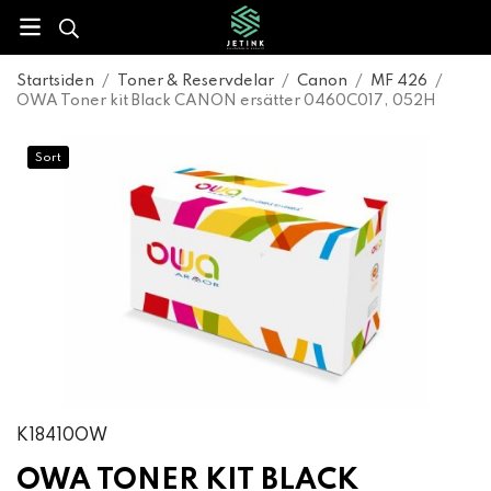
Startsiden
/
Toner & Reservdelar
/
Canon
/
MF 426
/
OWA Toner kit Black CANON ersätter 0460C017, 052H
Sort
K18410OW
OWA TONER KIT BLACK