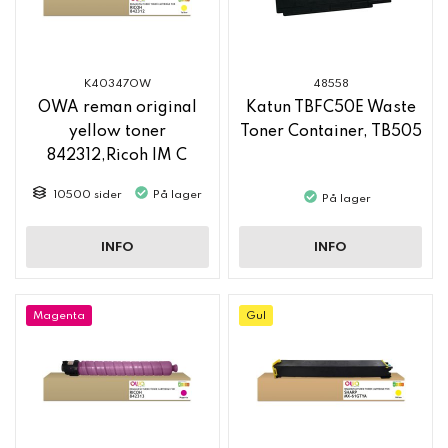
K40347OW
48558
OWA reman original
Katun TBFC50E Waste
yellow toner
Toner Container, TB505
842312,Ricoh IM C
2500
10500 sider
På lager
På lager
INFO
INFO
Magenta
Gul