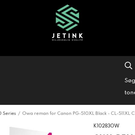
Søg
ton
 Series
/
Owa reman for Canon PG-510XL Black - CL-511XL C
K10283OW