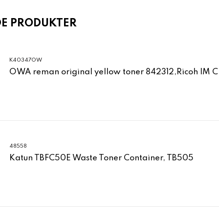
DE PRODUKTER
K40347OW
OWA reman original yellow toner 842312,Ricoh IM 
48558
Katun TBFC50E Waste Toner Container, TB505