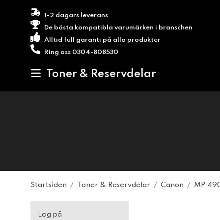
1-2 dagars leverans
De bästa kompatibla varumärken i branschen
Alltid full garanti på alla produkter
Ring oss 0304-808530
Toner & Reservdelar
Startsiden
/
Toner & Reservdelar
/
Canon
/
MP 490
Log på