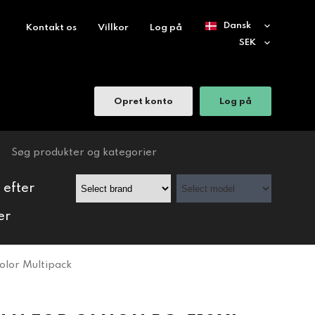
Kontakt os
Villkor
Log på
Opret konto
Log på
 efter
er
olor Multipack