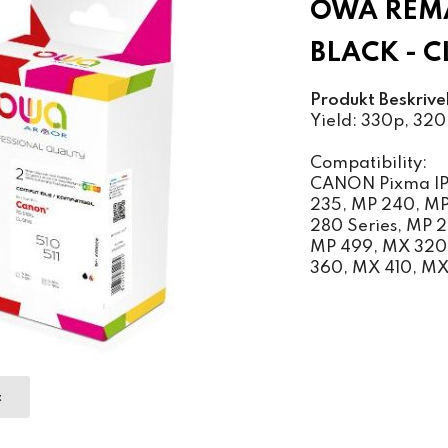
OWA REMA
BLACK - 
Produkt Beskrive
Yield: 330p, 320
Compatibility:
CANON Pixma IP 
235, MP 240, MP
280 Series, MP 
MP 499, MX 320
360, MX 410, M
t