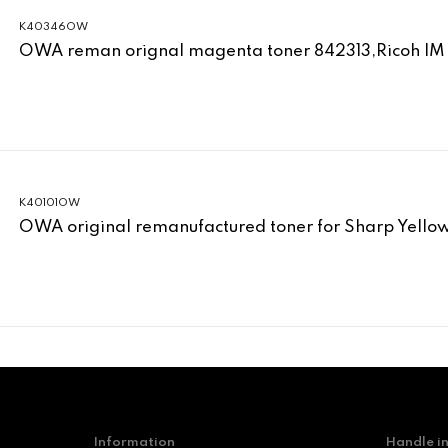
K40346OW
OWA reman orignal magenta toner 842313,Ricoh IM
K40101OW
OWA original remanufactured toner for Sharp Yell
Information
Handle i