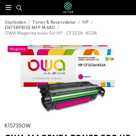
Startsiden
/
Toner & Reservdelar
/
HP
/
ENTERPRISE MFP M 680
/
OWA Magenta toner for HP , CF323A, 653A
Magenta
K15735OW