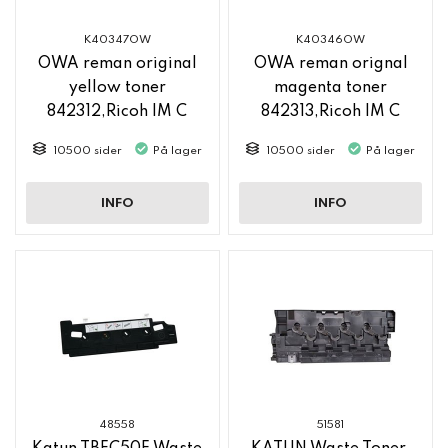
K40347OW
K40346OW
OWA reman original
OWA reman orignal
yellow toner
magenta toner
842312,Ricoh IM C
842313,Ricoh IM C
2500
2500
10500 sider
På lager
10500 sider
På lager
INFO
INFO
48558
51581