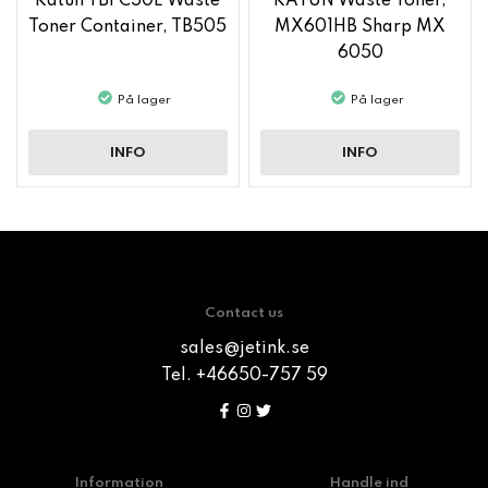
Katun TBFC50E Waste
KATUN Waste Toner,
Toner Container, TB505
MX601HB Sharp MX
6050
På lager
På lager
INFO
INFO
Contact us
sales@jetink.se
Tel. +46650-757 59
Information
Handle ind