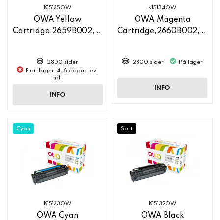
K15135OW
K15134OW
OWA Yellow
OWA Magenta
Cartridge,2659B002,CC532A
Cartridge,2660B002,CC533A
2800 sider
2800 sider
På lager
Fjärrlager, 4-6 dagar lev.
tid.
INFO
INFO
Cyan
Sort
K15133OW
K15132OW
OWA Cyan
OWA Black