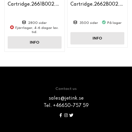
Cartridge,2661B002,CC531A
Cartridge,2662B002,CC530A
2800 sider
3500 sider
På lager
Fjärrlager, 4-6 dagar lev.
tid.
INFO
INFO
Contact us
sales@jetink.se
Tel. +46650-757 59