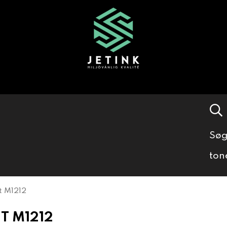
Søg
ton
t M1212
T M1212