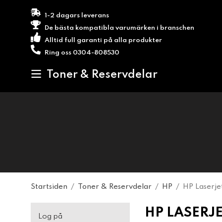
1-2 dagars leverans
De bästa kompatibla varumärken i branschen
Alltid full garanti på alla produkter
Ring oss 0304-808530
Toner & Reservdelar
Startsiden
/
Toner & Reservdelar
/
HP
/
HP Laserje
HP LASERJE
Log på