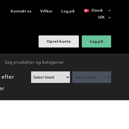
Kontakt os
Villkor
Log på
Opret konto
Log på
 efter
er