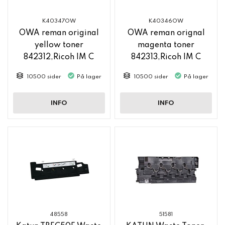
K40347OW
K40346OW
OWA reman original
OWA reman orignal
yellow toner
magenta toner
842312,Ricoh IM C
842313,Ricoh IM C
2500
2500
10500 sider
På lager
10500 sider
På lager
INFO
INFO
48558
51581