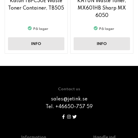
Katun TBFC50E Waste
KATUN Waste Toner,
Toner Container, TB505
MX601HB Sharp MX
6050
På lager
På lager
INFO
INFO
Contact us
sales@jetink.se
Tel. +46650-757 59
Information
Handle ind