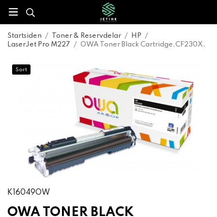
Startsiden
/
Toner & Reservdelar
/
HP
/
LaserJet Pro M227
/
OWA Toner Black Cartridge,CF230X,
Sort
K16049OW
OWA TONER BLACK