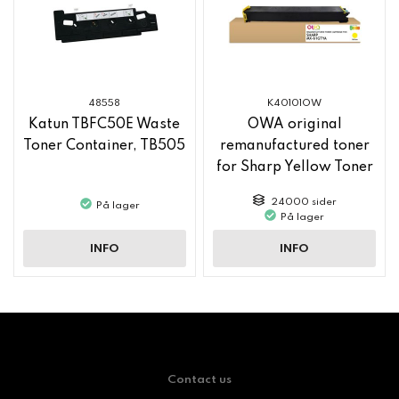
48558
K40101OW
Katun TBFC50E Waste
OWA original
Toner Container, TB505
remanufactured toner
for Sharp Yellow Toner
MX61GTYA
24000 sider
På lager
På lager
INFO
INFO
Contact us