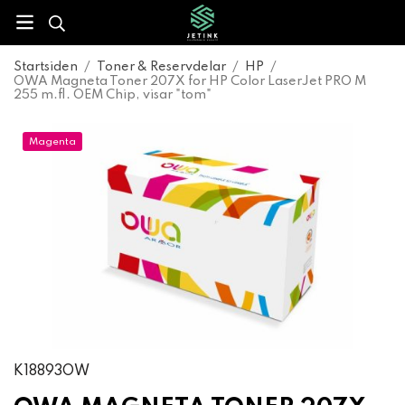
Startsiden
/
Toner & Reservdelar
/
HP
/
OWA Magneta Toner 207X for HP Color LaserJet PRO M
255 m.fl. OEM Chip, visar "tom"
Magenta
K18893OW