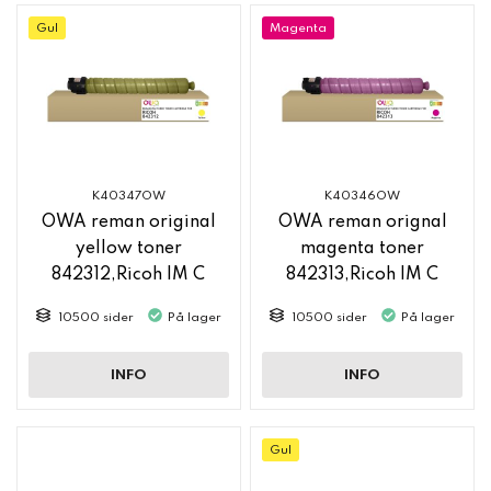
Gul
Magenta
K40347OW
K40346OW
OWA reman original
OWA reman orignal
yellow toner
magenta toner
842312,Ricoh IM C
842313,Ricoh IM C
2500
2500
10500 sider
På lager
10500 sider
På lager
INFO
INFO
Gul