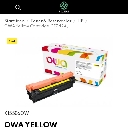
Startsiden
/
Toner & Reservdelar
/
HP
/
OWA Yellow Cartridge,CE742A,
Gul
K15586OW
OWA YELLOW