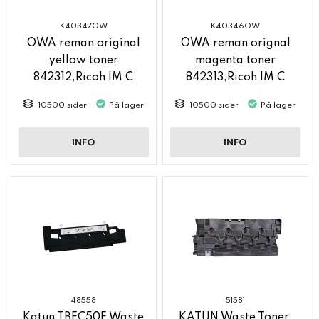
K40347OW
K40346OW
OWA reman original
OWA reman orignal
yellow toner
magenta toner
842312,Ricoh IM C
842313,Ricoh IM C
2500
2500
10500 sider
På lager
10500 sider
På lager
INFO
INFO
48558
51581
Katun TBFC50E Waste
KATUN Waste Toner,