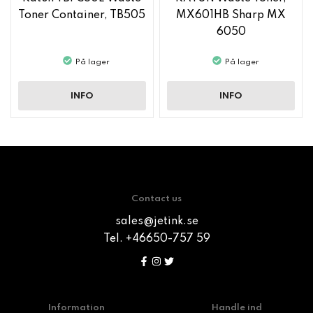
Toner Container, TB505
MX601HB Sharp MX
6050
På lager
På lager
INFO
INFO
Contact us
sales@jetink.se
Tel. +46650-757 59
Information
Handle ind