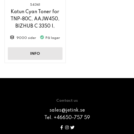
54361
Katun Cyan Toner for
TNP-80C, AAJW450,
BIZHUB C 3350 I,
BIZHUB C 4050 I
9000 sider
På lager
INFO
Contact us
sales@jetink.se
Tel. +46650-757 59