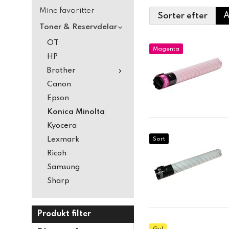
Mine favoritter
Sorter efter
Toner & Reservdelar
OT
Magenta
HP
Brother
Canon
Epson
Konica Minolta
Kyocera
Lexmark
Sort
Ricoh
Samsung
Sharp
Produkt filter