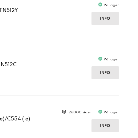
På lager
 TN512Y
INFO
På lager
TN512C
INFO
26000 sider
På lager
e)/C554 ( e)
INFO