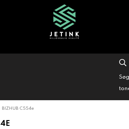
Søg
ton
BIZHUB C554e
54E