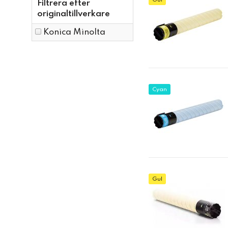
Gul
Filtrera efter
originaltillverkare
Konica Minolta
Cyan
Gul