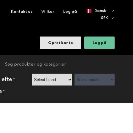
Kontakt os
Villkor
Log på
Opret konto
Log på
 efter
er