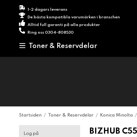
1-2 dagars leverans
De bästa kompatibla varumärken i branschen
Alltid full garanti på alla produkter
Ring oss 0304-808530
Toner & Reservdelar
Startsiden
/
Toner & Reservdelar
/
Konica Minolta
/
BIZHUB C5
Log på