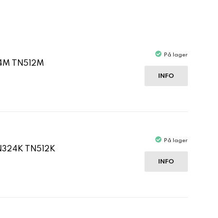
På lager
24M TN512M
INFO
På lager
TN324K TN512K
INFO