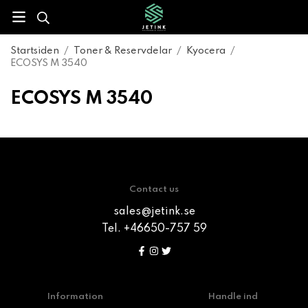
Startsiden
/
Toner & Reservdelar
/
Kyocera
/
ECOSYS M 3540
ECOSYS M 3540
Contact us
sales@jetink.se
Tel. +46650-757 59
Information
Handle ind