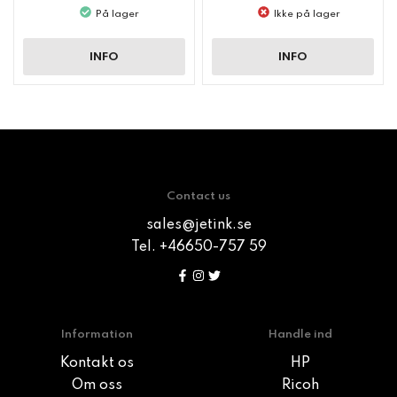
På lager
Ikke på lager
INFO
INFO
Contact us
sales@jetink.se
Tel. +46650-757 59
Information
Handle ind
Kontakt os
HP
Om oss
Ricoh