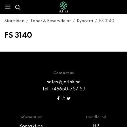
Startsiden
/
Toner & Reservdelar
/
Kyocera
/
FS 3140
FS 3140
Contact us
sales@jetink.se
Tel. +46650-757 59
Information
Handle ind
Kontakt os
HP