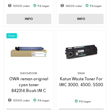
2500
10500 sider
På lager
16500 sider
På lager
INFO
INFO
Cyan
K40345OW
51661
OWA reman original
Katun Waste Toner For
cyan toner
IMC 3000, 4500, 5500
842314,Ricoh IM C
2500
10500 sider
På lager
På lager