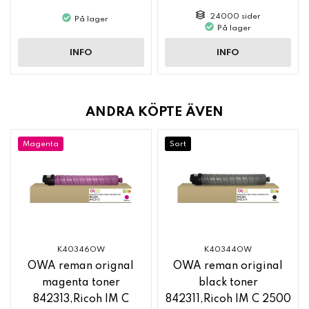
MX61GTYA
24000 sider
På lager
På lager
INFO
INFO
ANDRA KÖPTE ÄVEN
Magenta
Sort
K40346OW
K40344OW
OWA reman orignal
OWA reman original
magenta toner
black toner
842313,Ricoh IM C
842311,Ricoh IM C 2500