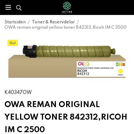
Startsiden
/
Toner & Reservdelar
/
OWA reman original yellow toner 842312,Ricoh IM C 2500
Gul
K40347OW
OWA REMAN ORIGINAL
YELLOW TONER 842312,RICOH
IM C 2500