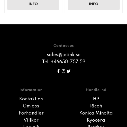
INFO
INFO
Contact us
sales@jetink.se
Tel. +46650-757 59
Information
Handle ind
Kontakt os
HP
Om oss
Ricoh
Forhandler
Konica Minolta
Villkor
Kyocera