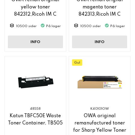
OWA reman original
OWA reman orignal
yellow toner
magenta toner
842312,Ricoh IM C
842313,Ricoh IM C
2500
2500
10500 sider
På lager
10500 sider
På lager
INFO
INFO
Gul
48558
K40101OW
Katun TBFC50E Waste
OWA original
Toner Container, TB505
remanufactured toner
for Sharp Yellow Toner