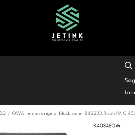
Søg
ton
000
/
OWA reman original black toner 842283,Ricoh IM C 4
K40348OW