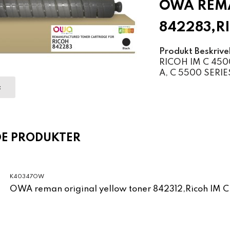
OWA REMA
842283,R
Produkt Beskrive
RICOH IM C 4500
A, C 5500 SERIE
t
DE PRODUKTER
K40347OW
OWA reman original yellow toner 842312,Ricoh IM 