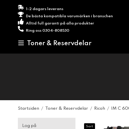
1-2 dagars leverans
De bästa kompatibla varumärken i branschen
Alltid full garanti på alla produkter
Ring oss 0304-808530
Toner & Reservdelar
Startsiden
/
Toner & Reservdelar
/
Ricoh
/
IM C 6
Log på
Sort