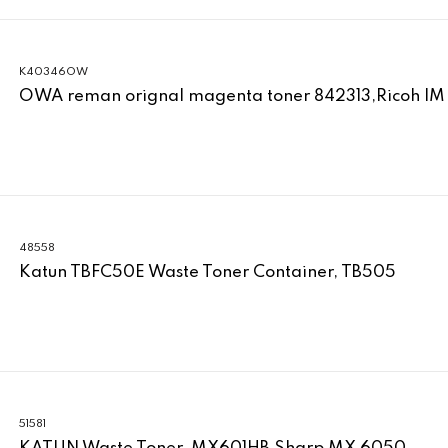
K40346OW
OWA reman orignal magenta toner 842313,Ricoh IM
48558
Katun TBFC50E Waste Toner Container, TB505
51581