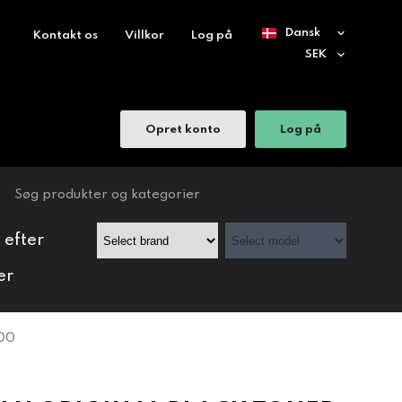
Kontakt os
Villkor
Log på
Opret konto
Log på
 efter
er
500