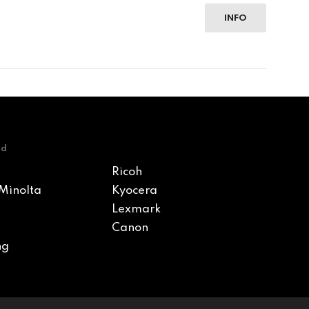
INFO
nd
Ricoh
Minolta
Kyocera
Lexmark
Canon
ng