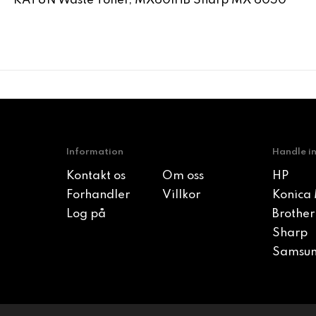
KATUN Waste Toner, MX601HB Sharp MX 6050
Information
Handle i
Kontakt os
Om oss
HP
Forhandler
Villkor
Konica 
Log på
Brother
Sharp
Samsu