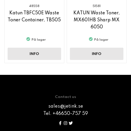
48558
51581
Katun TBFC50E Waste
KATUN Waste Toner,
Toner Container, TB505
MX601HB Sharp MX
6050
På lager
På lager
INFO
INFO
Contact us
sales@jetink.se
Tel. +46650-757 59