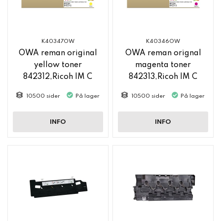
K40347OW
K40346OW
OWA reman original
OWA reman orignal
yellow toner
magenta toner
842312,Ricoh IM C
842313,Ricoh IM C
2500
2500
10500 sider
På lager
10500 sider
På lager
INFO
INFO